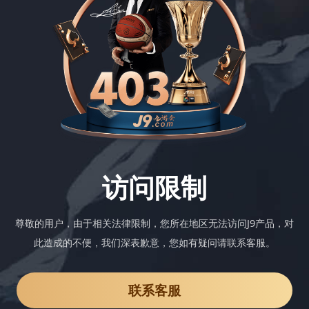
访问限制
尊敬的用户，由于相关法律限制，您所在地区无法访问J9产品，对
此造成的不便，我们深表歉意，您如有疑问请联系客服。
联系客服