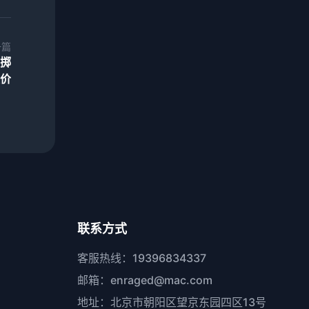
一篇
豪掷
报价
联系方式
客服热线：19396834337
邮箱：enraged@mac.com
地址：北京市朝阳区望京东园四区13号