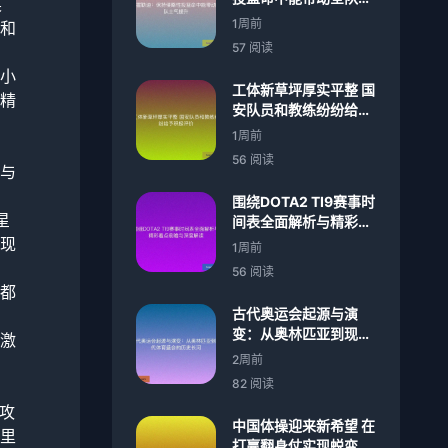
奥
气提升
1周前
和
57 阅读
小
工体新草坪厚实平整 国
精
安队员和教练纷纷给予
积极评价
1周前
56 阅读
与
围绕DOTA2 TI9赛事时
星
间表全面解析与精彩看
点前瞻与深度解读
现
1周前
56 阅读
都
古代奥运会起源与演
变：从奥林匹亚到现代
激
体育盛会的历史长河
2周前
82 阅读
攻
中国体操迎来新希望 在
里
打赢翻身仗实现蜕变