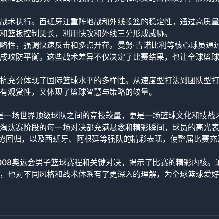
战术执行。西班牙注重阵地战和外线投篮的稳定性，通过高质量
和篮板控制见长，利用快攻和外线三分形成威胁。
略性，强调快速反击和多点开花。曼努·吉诺比利等核心球员通
成攻防平衡。这些战术差异不仅决定了比赛结果，也让全球篮球
抗充分体现了国际篮球水平的多样性。从速度型打法到团队型打
有观赏性，又体现了篮球智慧与策略的较量。
仅是一场世界顶级球队之间的竞技较量，更是一场篮球文化和技战
淘汰赛阶段的每一场对决都充满悬念和精彩瞬间，球员的高光表
强势回归，以及西班牙、阿根廷等强队的精彩表现，使整届比赛充
008奥运会男子篮球赛程和关键对决，揭示了比赛的精彩内核。
，也对不同风格和战术体系有了更深入的理解，为全球篮球爱好