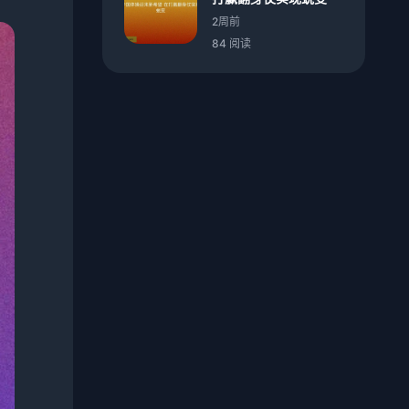
2周前
84 阅读