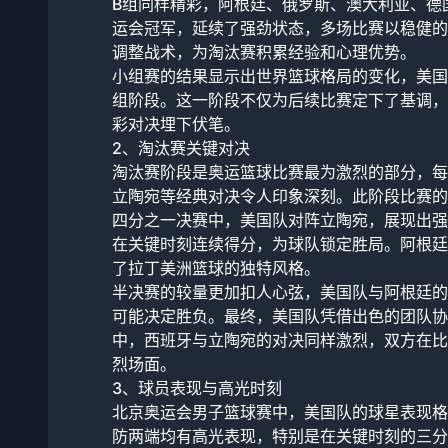
B组同样精彩，阿根廷、俄罗斯、澳大利亚、德
运会冠军，延续了强劲状态，多场比赛以稳健的
调整战术，为淘汰赛积累经验和心理优势。
小组赛的结果显示出世界篮球格局的变化，美国
组阶段。这一阶段不仅为后续比赛定下了基调，
彩对决埋下伏笔。
2、淘汰赛关键对决
淘汰赛阶段是奥运篮球比赛最为激烈的部分，每
立陶宛等经典对决令人印象深刻。此阶段比赛的
四分之一决赛中，美国队对阵立陶宛，展现出强
在关键时刻连续得分，为球队锁定胜局。阿根廷
了拉丁美洲篮球的独特风格。
半决赛的较量更加扣人心弦，美国队与阿根廷的
可能决定胜负。最终，美国队凭借出色的团队协
中，西班牙与立陶宛的对决同样激烈，双方在比
烈场面。
3、球员表现与高光时刻
北京奥运会男子篮球赛中，美国队的球星表现格
防两端均有高光表现，特别是在关键时刻的三分