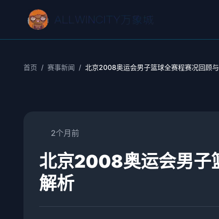
首页
/
赛事新闻
/
北京2008奥运会男子篮球全赛程赛况回顾
2个月前
北京2008奥运会男
解析