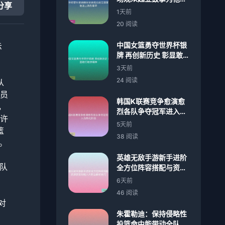
分享
上热烈掌声
1天前
20 阅读
中国女篮勇夺世界杯银
示
牌 再创新历史 彰显敢
打敢拼精神
3天前
24 阅读
从
员
韩国K联赛竞争愈演愈
，
烈各队争夺冠军进入白
许
热化阶段
5天前
篮
38 阅读
。
英雄无敌手游新手进阶
队
全方位阵容搭配与资源
获取攻略六大职业解析
6天前
技巧
46 阅读
对
朱霍勒迪：保持侵略性
投篮命中能带动全队士