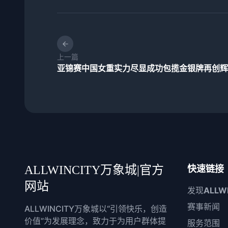
上一篇
亚锦赛中国女重实力尽显成功包揽金银牌再创辉
ALLWINCITY万象城|官方
快速链接
网站
发现
ALLW
赛事新闻
ALLWINCITY万象城以“引领快乐，创造
价值”为发展理念，致力于为用户群体提
服务范围